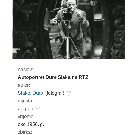
naslov:
Autoportret Đure Slaka na RTZ
autor:
Slako, Đuro
(fotograf)
mjesto:
Zagreb
vrijeme:
oko 1956. g.
zbirka: