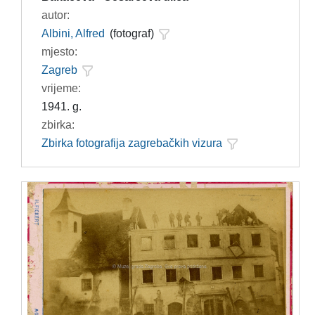
autor:
Albini, Alfred
(fotograf)
mjesto:
Zagreb
vrijeme:
1941. g.
zbirka:
Zbirka fotografija zagrebačkih vizura