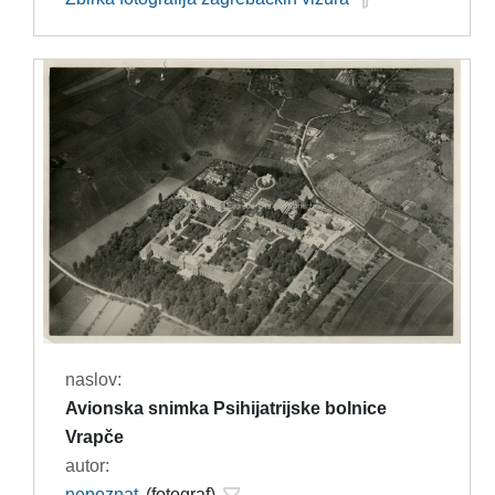
naslov:
Avionska snimka Psihijatrijske bolnice
Vrapče
autor:
nepoznat
(fotograf)