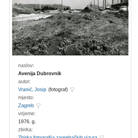
naslov:
Avenija Dubrovnik
autor:
Vranić, Josip
(fotograf)
mjesto:
Zagreb
vrijeme:
1976. g.
zbirka:
Zbirka fotografija zagrebačkih vizura