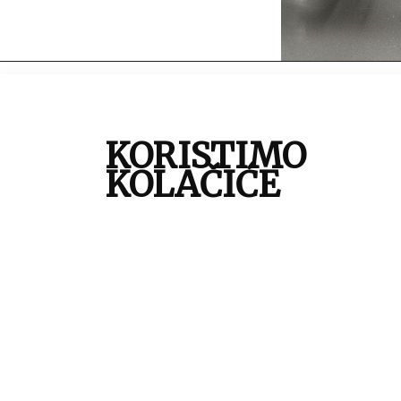
autor:
B
mjesto:
Z
KORISTIMO
vrijeme izrade:
o
KOLAČIĆE
vrsta građe:
n
tehnika:
c
tema:
Z
zbirka:
Z
inventarna oznaka:
7