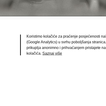
raut, Marija
(fotograf)
agreb
Koristimo kolačiće za praćenje posjećenosti naš
ko 1975. g.
(Google Analytics) u svrhu poboljšanja stranica.
egativ
prikuplja anonimno i prihvaćanjem pristajete na
rno-bijela fotografija
kolačića.
Saznaj više
agreb
;
Braut, Marija
birka Marije Braut
9626