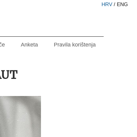
HRV
/
ENG
če
Anketa
Pravila korištenja
AUT