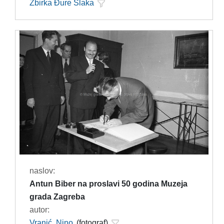
Zbirka Đure Slaka
naslov:
Antun Biber na proslavi 50 godina Muzeja
grada Zagreba
autor:
Vranić, Nino
(fotograf)