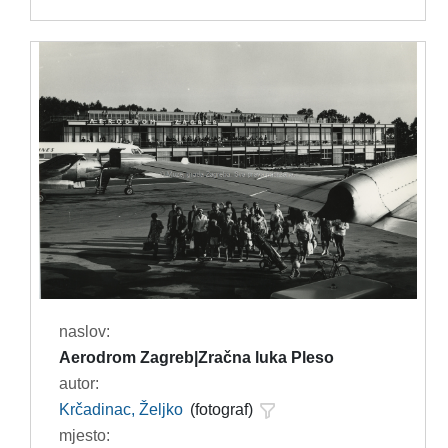
naslov:
Aerodrom Zagreb|Zračna luka Pleso
autor:
Krčadinac, Željko
(fotograf)
mjesto: