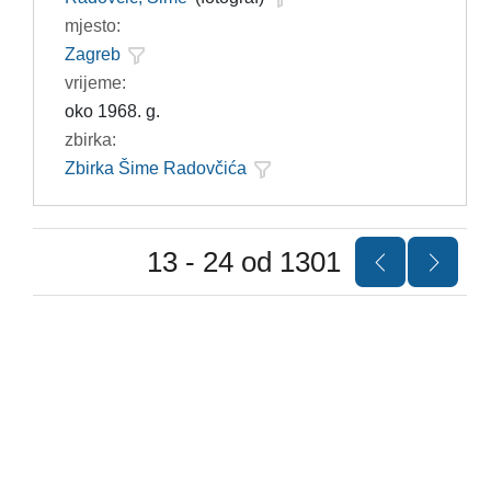
mjesto:
Zagreb
vrijeme:
oko 1968. g.
zbirka:
Zbirka Šime Radovčića
13 - 24 od 1301