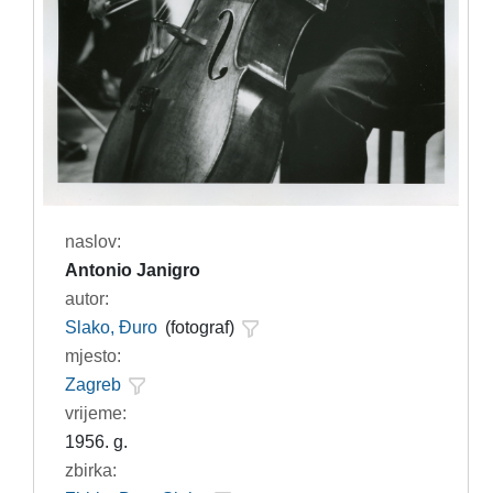
naslov:
Antonio Janigro
autor:
Slako, Đuro
(fotograf)
mjesto:
Zagreb
vrijeme:
1956. g.
zbirka: