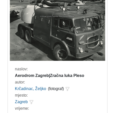
naslov:
Aerodrom Zagreb|Zračna luka Pleso
autor:
Krčadinac, Željko
(fotograf)
mjesto:
Zagreb
vrijeme: