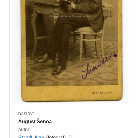
naslov:
August Šenoa
autor:
Standl, Ivan
(fotograf)