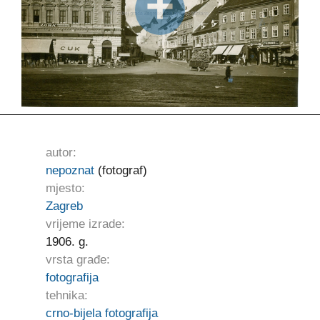
autor:
nepoznat
(fotograf)
mjesto:
Zagreb
vrijeme izrade:
1906. g.
vrsta građe:
fotografija
tehnika:
crno-bijela fotografija