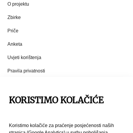
O projektu
Zbirke
Priče
Anketa
Uvjeti korištenja
Pravila privatnosti
Impresum
Pravila korištenja
KORISTIMO KOLAČIĆE
Kontakt
Koristimo kolačiće za praćenje posjećenosti naših
stranica (Google Analytics) u svrhu poboljšanja