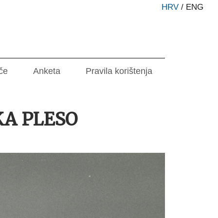
HRV
/
ENG
če
Anketa
Pravila korištenja
A PLESO