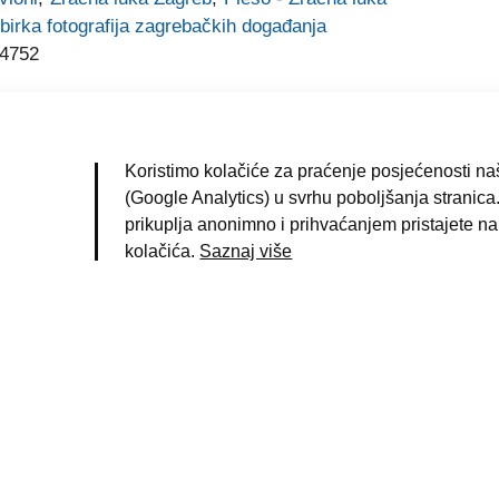
birka fotografija zagrebačkih događanja
4752
Koristimo kolačiće za praćenje posjećenosti naš
(Google Analytics) u svrhu poboljšanja stranica.
prikuplja anonimno i prihvaćanjem pristajete na
|
Uvjeti korištenja
|
Pravila privatnosti
|
Impresum
|
kolačića.
Saznaj više