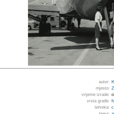
autor:
K
mjesto:
Z
vrijeme izrade:
o
vrsta građe:
f
tehnika:
c
tema:
a