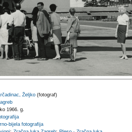
rčadinac, Željko
(fotograf)
agreb
ko 1966. g.
otografija
rno-bijela fotografija
vioni
;
Zračna luka Zagreb
;
Pleso - Zračna luka