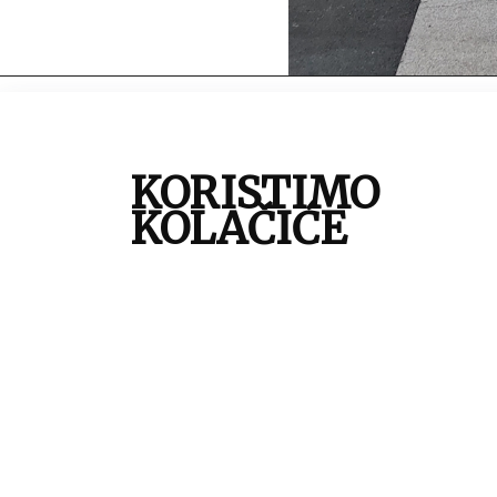
autor:
K
mjesto:
Z
KORISTIMO
vrijeme izrade:
2
KOLAČIĆE
vrsta građe:
f
tehnika:
d
tema:
K
zbirka:
Z
inventarna oznaka:
7