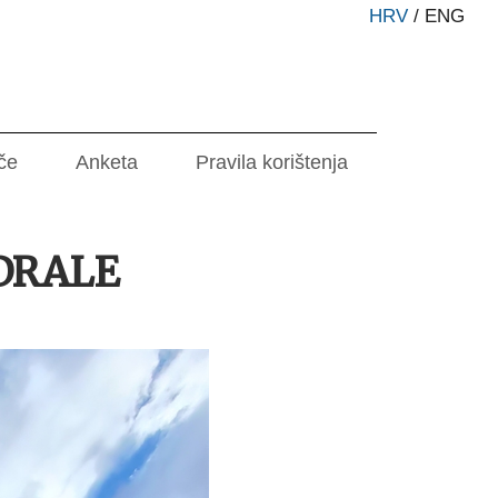
HRV
/
ENG
če
Anketa
Pravila korištenja
DRALE