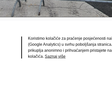
ranjec, Iva
(fotograf)
agreb
Koristimo kolačiće za praćenje posjećenosti naš
5.02.2022. g.
(Google Analytics) u svrhu poboljšanja stranica.
otografija
prikuplja anonimno i prihvaćanjem pristajete na
igitalna fotografija
kolačića.
Saznaj više
atedrala
;
potres 2020.
;
Kaptol
birka fotografija zagrebačkih događanja
5636