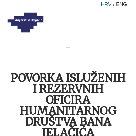
HRV
/
ENG
POVORKA ISLUŽENIH
I REZERVNIH
OFICIRA
HUMANITARNOG
DRUŠTVA BANA
JELAČIĆA