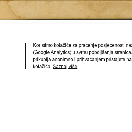
ommer, Franjo D.
(fotograf)
agreb
Koristimo kolačiće za praćenje posjećenosti naš
861. g.
(Google Analytics) u svrhu poboljšanja stranica.
otografija
prikuplja anonimno i prihvaćanjem pristajete na
lbuminski otisak
kolačića.
Saznaj više
ortreti
;
Pommer, D. Franjo
birka atelierske fotografije
2133