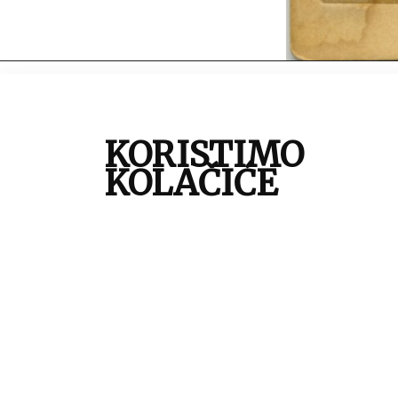
autor:
P
mjesto:
Z
KORISTIMO
vrijeme izrade:
1
KOLAČIĆE
vrsta građe:
f
tehnika:
a
tema:
p
zbirka:
Z
inventarna oznaka:
6