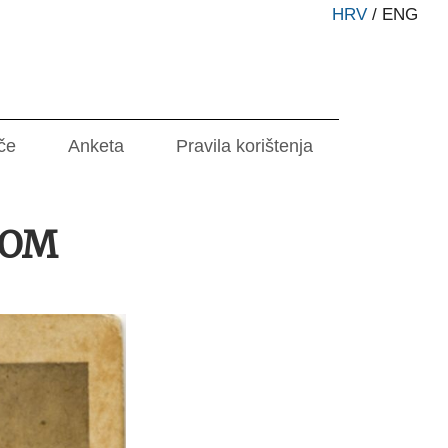
HRV
/
ENG
če
Anketa
Pravila korištenja
SOM