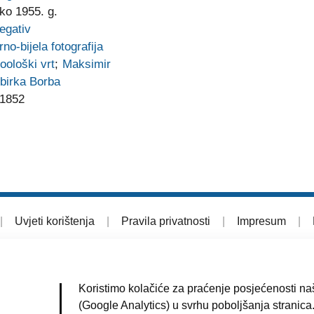
ko 1955. g.
egativ
rno-bijela fotografija
oološki vrt
;
Maksimir
birka Borba
1852
|
Uvjeti korištenja
|
Pravila privatnosti
|
Impresum
|
Koristimo kolačiće za praćenje posjećenosti naš
(Google Analytics) u svrhu poboljšanja stranica.