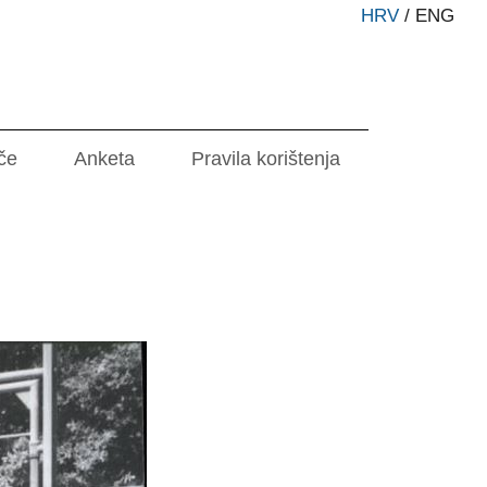
HRV
/
ENG
če
Anketa
Pravila korištenja