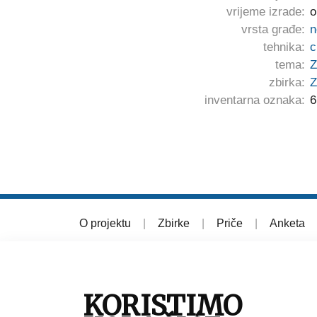
vrijeme izrade:
o
vrsta građe:
n
tehnika:
c
tema:
Z
zbirka:
Z
inventarna oznaka:
6
O projektu
|
Zbirke
|
Priče
|
Anketa
© 2026 Muzej grada Zagreba
KORISTIMO