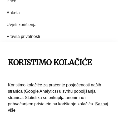
Priče
Anketa
Uvjeti korištenja
Pravila privatnosti
Impresum
KORISTIMO KOLAČIĆE
Pravila korištenja
Kontakt
Koristimo kolačiće za praćenje posjećenosti naših
stranica (Google Analytics) u svrhu poboljšanja
stranica. Statistika se prikuplja anonimno i
prihvaćanjem pristajete na korištenje kolačića.
Saznaj
više