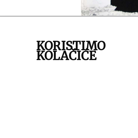
autor:
P
mjesto:
Z
KORISTIMO
vrijeme izrade:
1
KOLAČIĆE
vrsta građe:
f
tehnika:
p
zbirka:
Z
inventarna oznaka:
5
O projektu
|
Zbirke
|
Priče
|
Anketa