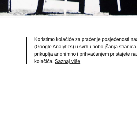
avić, Slavka
(fotograf)
Koristimo kolačiće za praćenje posjećenosti naš
agreb
(Google Analytics) u svrhu poboljšanja stranica.
956. g.
prikuplja anonimno i prihvaćanjem pristajete na
otografija
kolačića.
Saznaj više
rint
birka zagrebačkih fotoreportera
8578
|
Uvjeti korištenja
|
Pravila privatnosti
|
Impresum
|