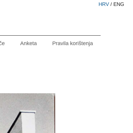
HRV
/
ENG
če
Anketa
Pravila korištenja