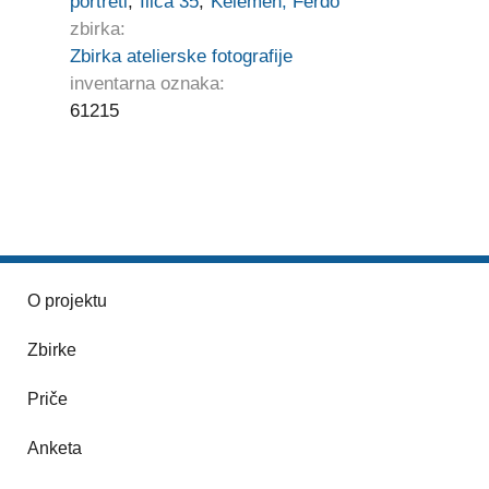
portreti
;
Ilica 35
;
Kelemen, Ferdo
zbirka:
Zbirka atelierske fotografije
inventarna oznaka:
61215
O projektu
Zbirke
Priče
Anketa