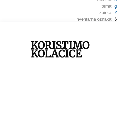
tema:
g
zbirka:
Z
inventarna oznaka:
6
KORISTIMO
KOLAČIĆE
O projektu
|
Zbirke
|
Priče
|
Anketa
© 2026 Muzej grada Zagreba