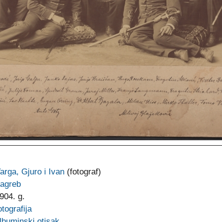
arga, Gjuro i Ivan
(fotograf)
agreb
904. g.
otografija
lbuminski otisak