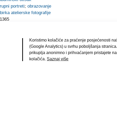
rupni portreti
;
obrazovanje
birka atelierske fotografije
1365
Koristimo kolačiće za praćenje posjećenosti naš
(Google Analytics) u svrhu poboljšanja stranica.
prikuplja anonimno i prihvaćanjem pristajete na
kolačića.
Saznaj više
|
Uvjeti korištenja
|
Pravila privatnosti
|
Impresum
|