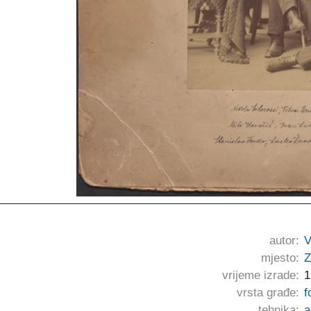
autor:
V
mjesto:
Z
vrijeme izrade:
1
vrsta građe:
f
tehnika:
a