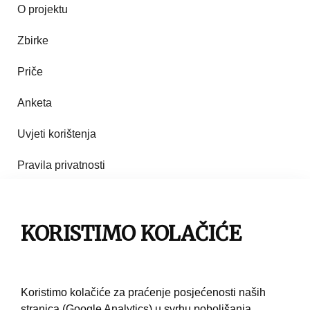
O projektu
Zbirke
Priče
Anketa
Uvjeti korištenja
Pravila privatnosti
Impresum
Pravila korištenja
KORISTIMO KOLAČIĆE
Kontakt
Koristimo kolačiće za praćenje posjećenosti naših
stranica (Google Analytics) u svrhu poboljšanja