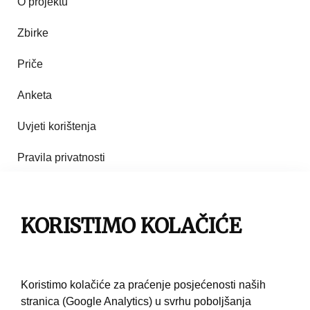
O projektu
Zbirke
Priče
Anketa
Uvjeti korištenja
Pravila privatnosti
Impresum
Pravila korištenja
KORISTIMO KOLAČIĆE
Kontakt
Koristimo kolačiće za praćenje posjećenosti naših
stranica (Google Analytics) u svrhu poboljšanja