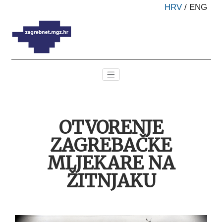
HRV
/
ENG
OTVORENJE
ZAGREBAČKE
MLJEKARE NA
ŽITNJAKU