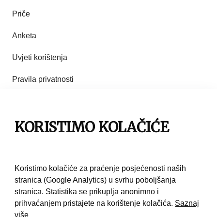
Priče
Anketa
Uvjeti korištenja
Pravila privatnosti
Impresum
Pravila korištenja
KORISTIMO KOLAČIĆE
Kontakt
Koristimo kolačiće za praćenje posjećenosti naših
stranica (Google Analytics) u svrhu poboljšanja
stranica. Statistika se prikuplja anonimno i
prihvaćanjem pristajete na korištenje kolačića.
Saznaj
više