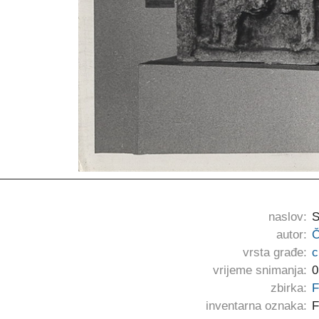
naslov:
S
autor:
Č
vrsta građe:
c
vrijeme snimanja:
0
zbirka:
F
inventarna oznaka:
F