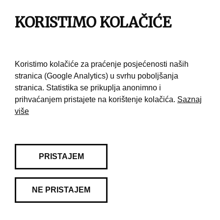
Impresum
KORISTIMO KOLAČIĆE
Pravila korištenja
Kontakt
Koristimo kolačiće za praćenje posjećenosti naših
stranica (Google Analytics) u svrhu poboljšanja
stranica. Statistika se prikuplja anonimno i
prihvaćanjem pristajete na korištenje kolačića.
Saznaj
više
PRISTAJEM
NE PRISTAJEM
© 2026 Muzej grada Zagreba