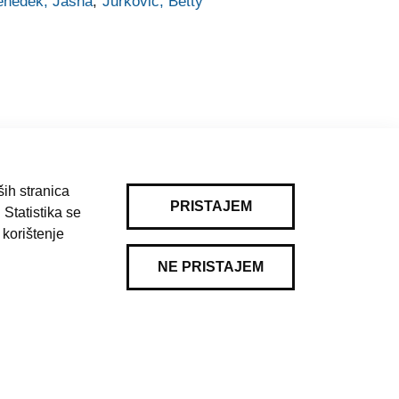
enedek, Jasna
;
Jurković, Betty
ih stranica
PRISTAJEM
 Statistika se
Pravila korištenja
|
Kontakt
 korištenje
NE PRISTAJEM