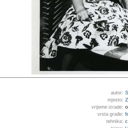
autor:
S
mjesto:
Z
vrijeme izrade:
o
vrsta građe:
f
tehnika:
c