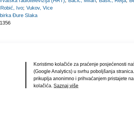
rvatska radiotelevizija (HRT)
;
Bačić, Milan
;
Bašić, Relja
;
B
Robić, Ivo
;
Vukov, Vice
birka Đure Slaka
1356
Koristimo kolačiće za praćenje posjećenosti naš
(Google Analytics) u svrhu poboljšanja stranica.
|
Uvjeti korištenja
|
Pravila privatnosti
|
Impresum
|
prikuplja anonimno i prihvaćanjem pristajete na
kolačića.
Saznaj više