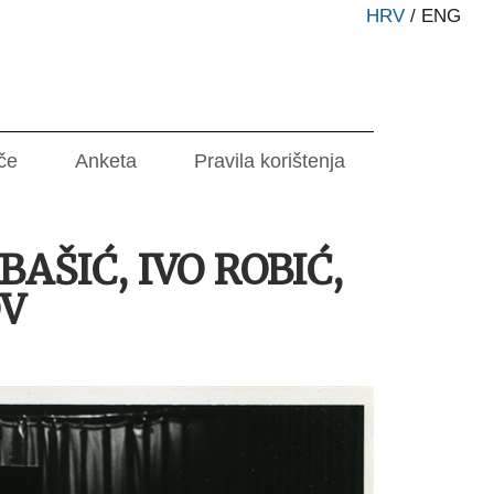
HRV
/
ENG
če
Anketa
Pravila korištenja
AŠIĆ, IVO ROBIĆ,
OV