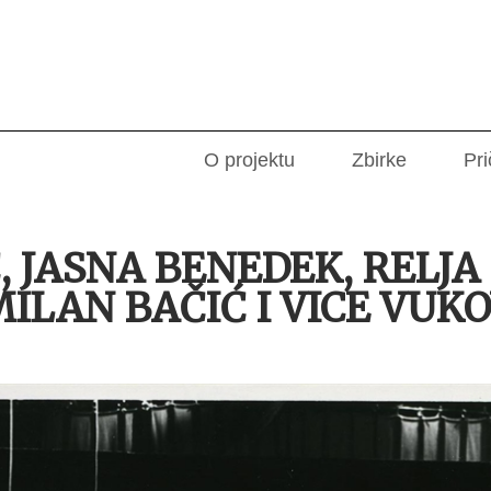
O projektu
Zbirke
Pri
 JASNA BENEDEK, RELJA B
ILAN BAČIĆ I VICE VUK