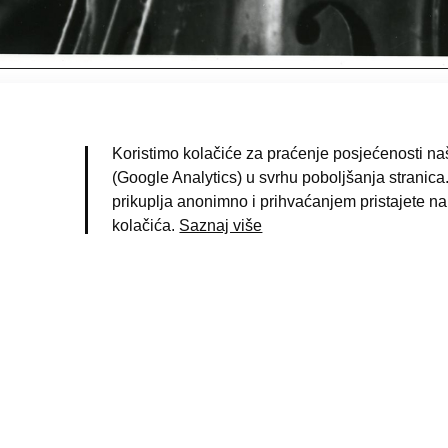
lako, Đuro
(fotograf)
agreb
Koristimo kolačiće za praćenje posjećenosti naš
960. g.
(Google Analytics) u svrhu poboljšanja stranica.
otografija
prikuplja anonimno i prihvaćanjem pristajete na
rno-bijela fotografija
kolačića.
Saznaj više
rvatska radiotelevizija (HRT)
;
Robić, Ivo
birka Đure Slaka
1350