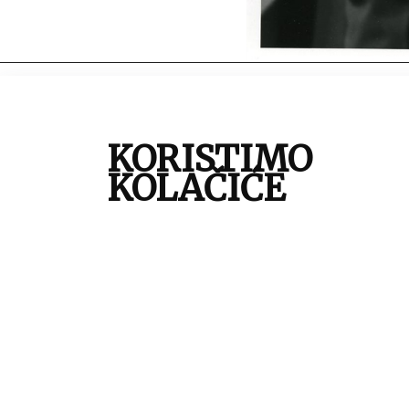
autor:
S
mjesto:
Z
KORISTIMO
vrijeme izrade:
1
KOLAČIĆE
vrsta građe:
f
tehnika:
c
tema:
H
zbirka:
Z
inventarna oznaka:
4