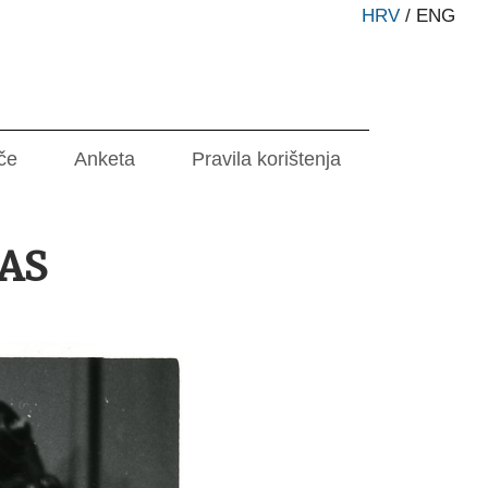
HRV
/
ENG
če
Anketa
Pravila korištenja
AS