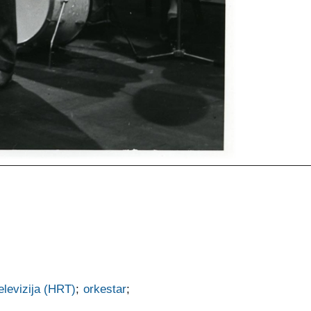
elevizija (HRT)
;
orkestar
;