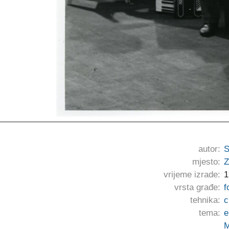
autor:
S
mjesto:
Z
vrijeme izrade:
1
vrsta građe:
f
tehnika:
c
tema:
e
M