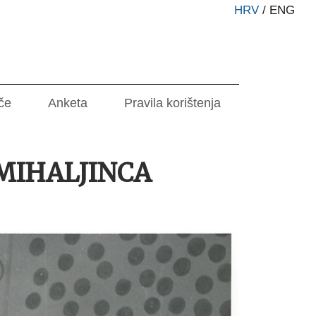
HRV
/
ENG
če
Anketa
Pravila korištenja
 MIHALJINCA