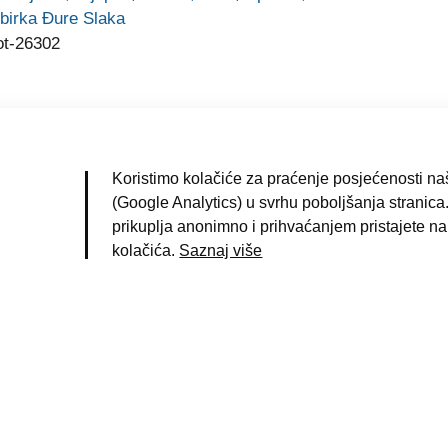
birka Đure Slaka
ot-26302
Koristimo kolačiće za praćenje posjećenosti naš
(Google Analytics) u svrhu poboljšanja stranica.
|
Uvjeti korištenja
|
Pravila privatnosti
|
Impresum
|
prikuplja anonimno i prihvaćanjem pristajete na
kolačića.
Saznaj više