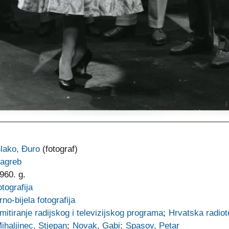
lako, Đuro
(fotograf)
agreb
960. g.
otografija
rno-bijela fotografija
mitiranje radijskog i televizijskog programa
;
Hrvatska radiot
ihaljinec, Stjepan
;
Novak, Gabi
;
Spasov, Petar