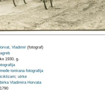
orvat, Vladimir
(fotograf)
agreb
ko 1930. g.
otografija
međe tonirana fotografija
iciklizam
;
utrke
birka Vladimira Horvata
1790