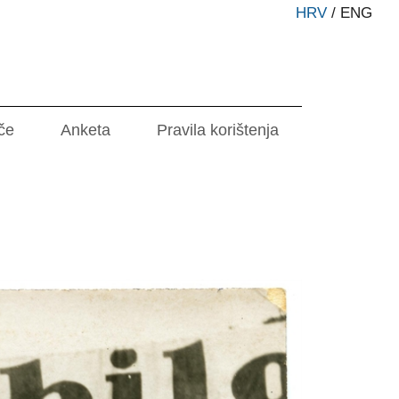
HRV
/
ENG
če
Anketa
Pravila korištenja