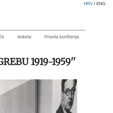
HRV
/
ENG
če
Anketa
Pravila korištenja
REBU 1919-1959''