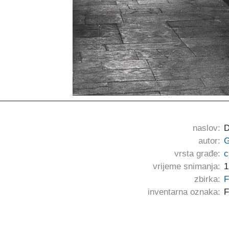
naslov:
D
autor:
G
vrsta građe:
c
vrijeme snimanja:
1
zbirka:
F
inventarna oznaka:
F