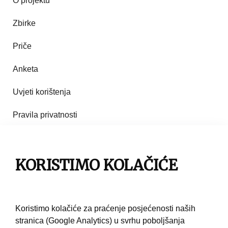
O projektu
Zbirke
Priče
Anketa
Uvjeti korištenja
Pravila privatnosti
Impresum
KORISTIMO KOLAČIĆE
Pravila korištenja
Kontakt
Koristimo kolačiće za praćenje posjećenosti naših
stranica (Google Analytics) u svrhu poboljšanja