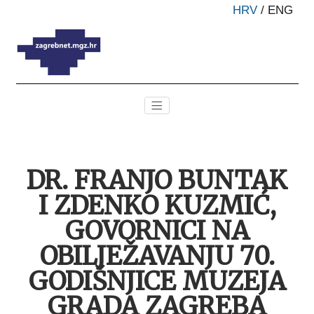
HRV
/
ENG
DR. FRANJO BUNTAK
I ZDENKO KUZMIĆ,
GOVORNICI NA
OBILJEŽAVANJU 70.
GODIŠNJICE MUZEJA
GRADA ZAGREBA