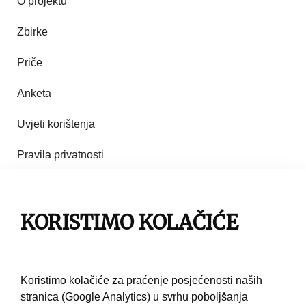
O projektu
Zbirke
Priče
Anketa
Uvjeti korištenja
Pravila privatnosti
Impresum
KORISTIMO KOLAČIĆE
Pravila korištenja
Kontakt
Koristimo kolačiće za praćenje posjećenosti naših
stranica (Google Analytics) u svrhu poboljšanja