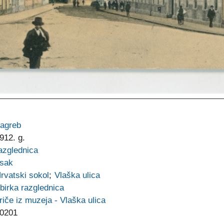
agreb
912. g.
azglednica
isak
rvatski sokol
;
Vlaška ulica
birka razglednica
riče iz muzeja - Vlaška ulica
0201