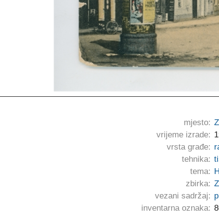
mjesto:
Z
vrijeme izrade:
1
vrsta građe:
r
tehnika:
t
tema:
H
zbirka:
Z
vezani sadržaj:
p
inventarna oznaka:
8