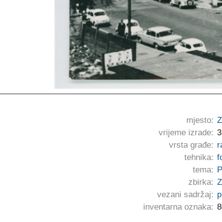
mjesto:
Z
vrijeme izrade:
3
vrsta građe:
r
tehnika:
f
tema:
P
zbirka:
Z
vezani sadržaj:
p
inventarna oznaka:
8