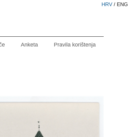
HRV
/
ENG
če
Anketa
Pravila korištenja