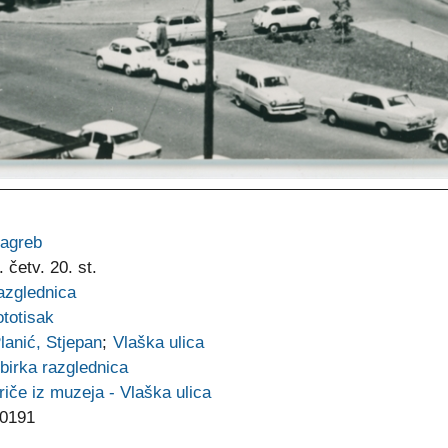
agreb
. četv. 20. st.
azglednica
ototisak
lanić, Stjepan
;
Vlaška ulica
birka razglednica
riče iz muzeja - Vlaška ulica
0191