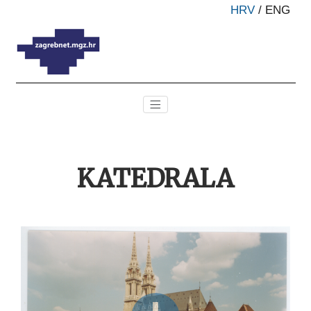
HRV
/
ENG
KATEDRALA