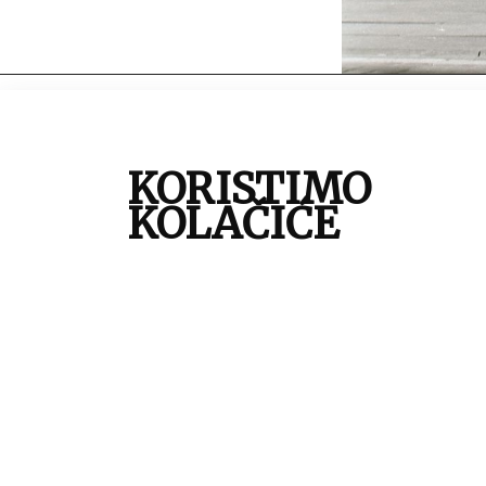
autor:
B
mjesto:
Z
KORISTIMO
vrijeme izrade:
o
KOLAČIĆE
vrsta građe:
n
tehnika:
c
tema:
zbirka:
Z
inventarna oznaka:
7