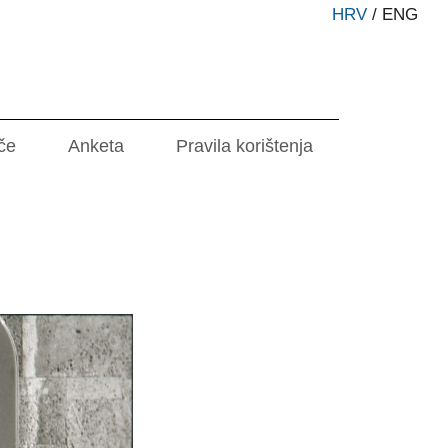
HRV
/
ENG
če
Anketa
Pravila korištenja