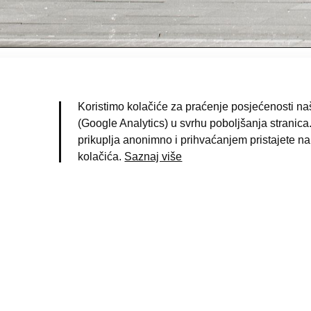
raut, Marija
(fotograf)
agreb
Koristimo kolačiće za praćenje posjećenosti naš
ko 1975. g.
(Google Analytics) u svrhu poboljšanja stranica.
egativ
prikuplja anonimno i prihvaćanjem pristajete na
rno-bijela fotografija
kolačića.
Saznaj više
Nama
;
Ilica
;
Zagreb
birka Marije Braut
9628