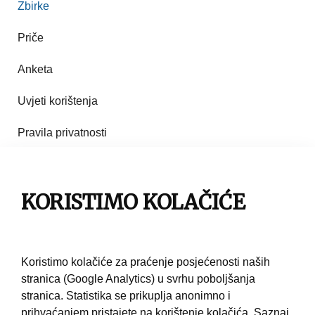
Zbirke
Priče
Anketa
Uvjeti korištenja
Pravila privatnosti
Impresum
Pravila korištenja
KORISTIMO KOLAČIĆE
Kontakt
Koristimo kolačiće za praćenje posjećenosti naših
stranica (Google Analytics) u svrhu poboljšanja
stranica. Statistika se prikuplja anonimno i
prihvaćanjem pristajete na korištenje kolačića.
Saznaj