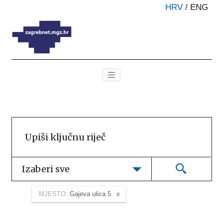
HRV
/
ENG
Izaberi sve
MJESTO:
Gajeva ulica 5