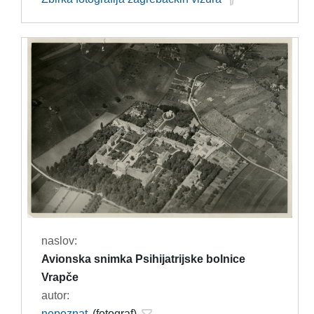
naslov:
Avionska snimka Psihijatrijske bolnice
Vrapče
autor:
nepoznat
(fotograf)