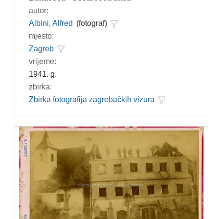
autor:
Albini, Alfred
(fotograf)
mjesto:
Zagreb
vrijeme:
1941. g.
zbirka:
Zbirka fotografija zagrebačkih vizura