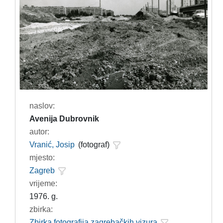
naslov:
Avenija Dubrovnik
autor:
Vranić, Josip
(fotograf)
mjesto:
Zagreb
vrijeme:
1976. g.
zbirka:
Zbirka fotografija zagrebačkih vizura