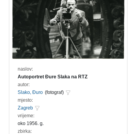
naslov:
Autoportret Đure Slaka na RTZ
autor:
Slako, Đuro
(fotograf)
mjesto:
Zagreb
vrijeme:
oko 1956. g.
zbirka: