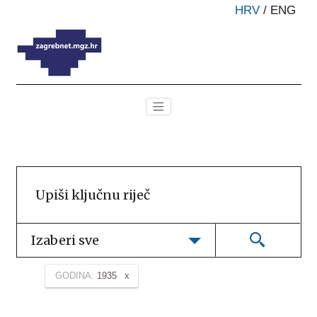
HRV
/
ENG
Izaberi sve
GODINA:
1935