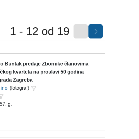
1 - 12 od 19
njo Buntak predaje Zbornike članovima
čkog kvarteta na proslavi 50 godina
grada Zagreba
Nino
(fotograf)
57. g.