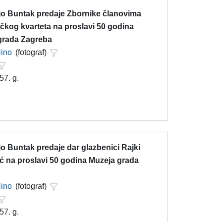
njo Buntak predaje Zbornike članovima
čkog kvarteta na proslavi 50 godina
grada Zagreba
Nino
(fotograf)
57. g.
jo Buntak predaje dar glazbenici Rajki
ć na proslavi 50 godina Muzeja grada
a
Nino
(fotograf)
57. g.