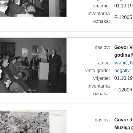
vrijeme:
01.10.19
inventarna
F-12005
oznaka:
naslov:
Govor V
godina 
autor:
Vranić, 
vrsta građe:
negativ
vrijeme:
01.10.19
inventarna
F-12006
oznaka:
naslov:
Govor dr
Muzeja 