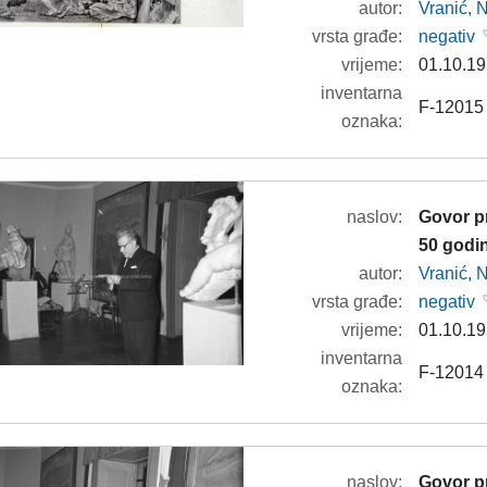
autor:
Vranić, 
vrsta građe:
negativ
vrijeme:
01.10.19
inventarna
F-12015
oznaka:
naslov:
Govor pr
50 godi
autor:
Vranić, 
vrsta građe:
negativ
vrijeme:
01.10.19
inventarna
F-12014
oznaka:
naslov:
Govor pr