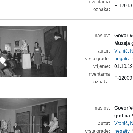
inventarna
F-12013
oznaka:
naslov:
Govor V
Muzeja 
autor:
Vranić, 
vrsta građe:
negativ
vrijeme:
01.10.19
inventarna
F-12009
oznaka:
naslov:
Govor V
godina 
autor:
Vranić, 
vrsta građe:
negativ