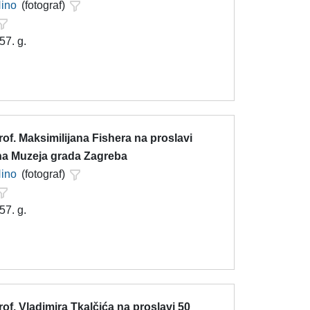
Nino
(fotograf)
57. g.
of. Maksimilijana Fishera na proslavi
na Muzeja grada Zagreba
Nino
(fotograf)
57. g.
of. Vladimira Tkalčića na proslavi 50