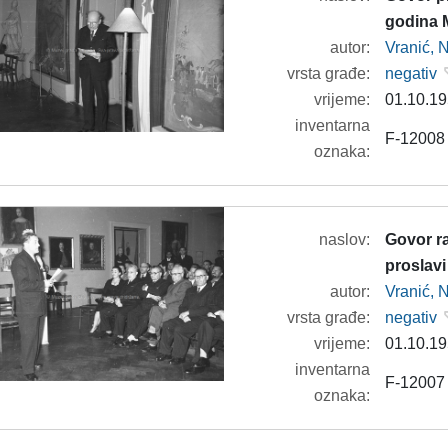
godina 
autor:
Vranić, 
vrsta građe:
negativ
vrijeme:
01.10.19
inventarna
F-12008
oznaka:
naslov:
Govor ra
proslav
autor:
Vranić, 
vrsta građe:
negativ
vrijeme:
01.10.19
inventarna
F-12007
oznaka: