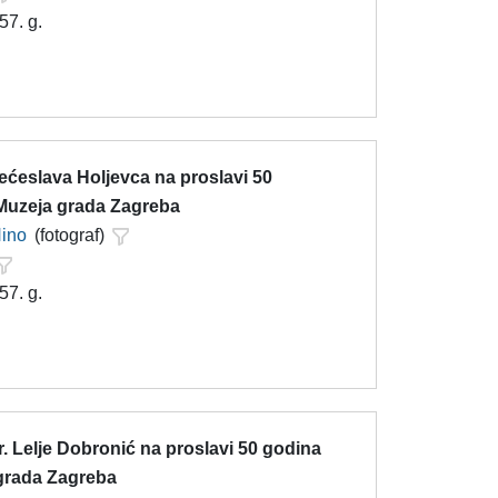
57. g.
ećeslava Holjevca na proslavi 50
Muzeja grada Zagreba
Nino
(fotograf)
57. g.
. Lelje Dobronić na proslavi 50 godina
grada Zagreba