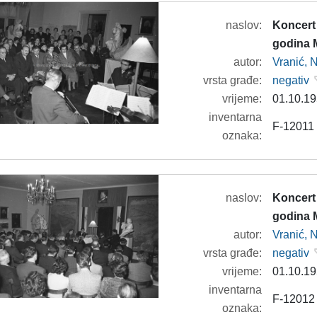
naslov:
Koncert
godina 
autor:
Vranić, 
vrsta građe:
negativ
vrijeme:
01.10.19
inventarna
F-12011
oznaka:
naslov:
Koncert
godina 
autor:
Vranić, 
vrsta građe:
negativ
vrijeme:
01.10.19
inventarna
F-12012
oznaka: