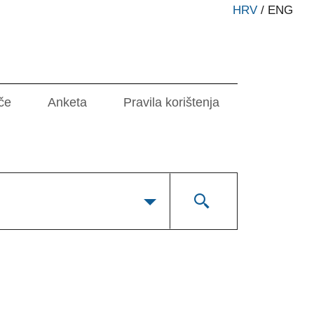
HRV
/
ENG
če
Anketa
Pravila korištenja