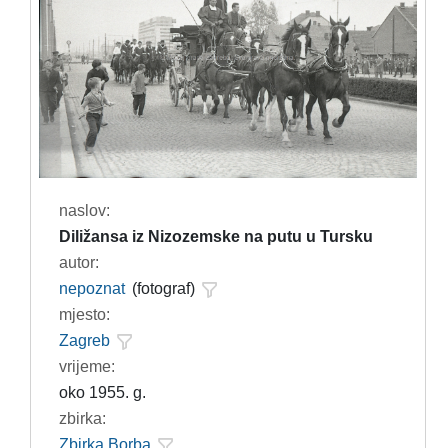
naslov:
Diližansa iz Nizozemske na putu u Tursku
autor:
nepoznat
(fotograf)
mjesto:
Zagreb
vrijeme:
oko 1955. g.
zbirka:
Zbirka Borba