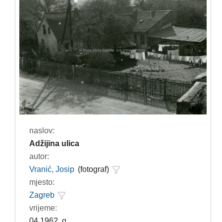
naslov:
Adžijina ulica
autor:
Vranić, Josip
(fotograf)
mjesto:
Zagreb
vrijeme:
04.1962. g.