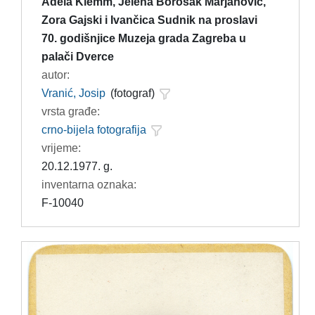
Adela Klemm, Jelena Borošak Marjanović,
Zora Gajski i Ivančica Sudnik na proslavi
70. godišnjice Muzeja grada Zagreba u
palači Dverce
autor:
Vranić, Josip
(fotograf)
vrsta građe:
crno-bijela fotografija
vrijeme:
20.12.1977. g.
inventarna oznaka:
F-10040