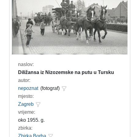
naslov:
Diližansa iz Nizozemske na putu u Tursku
autor:
nepoznat
(fotograf)
mjesto:
Zagreb
vrijeme:
oko 1955. g.
zbirka:
Zbirka Borba