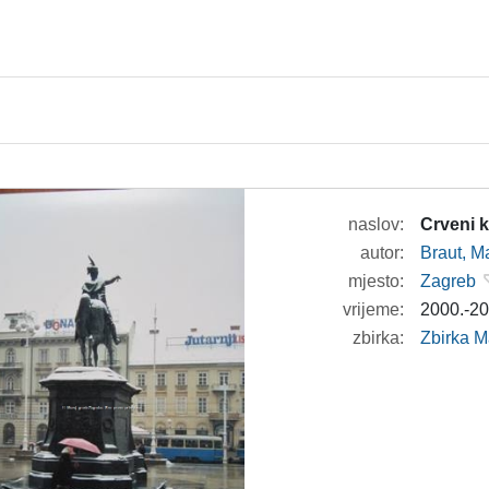
naslov:
Crveni 
autor:
Braut, Ma
mjesto:
Zagreb
vrijeme:
2000.-20
zbirka:
Zbirka M