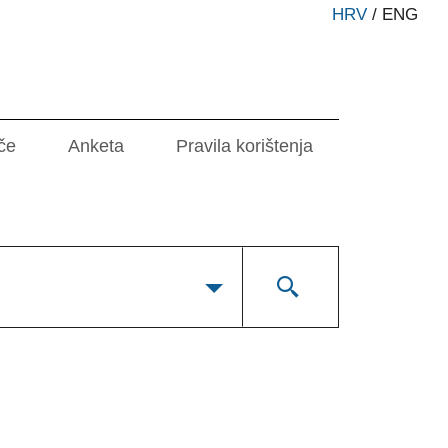
HRV
/
ENG
če
Anketa
Pravila korištenja