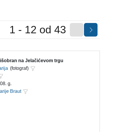
1 - 12 od 43
kišobran na Jelačićevom trgu
rija
(fotograf)
08. g.
arije Braut