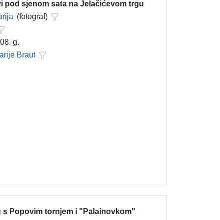
i pod sjenom sata na Jelačićevom trgu
rija
(fotograf)
08. g.
arije Braut
trg s Popovim tornjem i "Palainovkom"