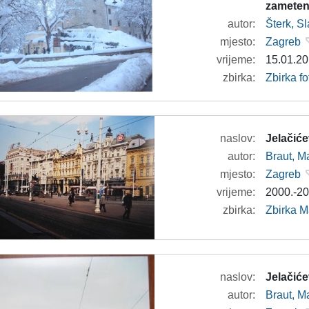
zameteni
autor:
Šterk, S
mjesto:
Zagreb
vrijeme:
15.01.20
zbirka:
Zbirka fo
naslov:
Jelačiće
autor:
Braut, Ma
mjesto:
Zagreb
vrijeme:
2000.-20
zbirka:
Zbirka M
naslov:
Jelačiće
autor:
Braut, Ma