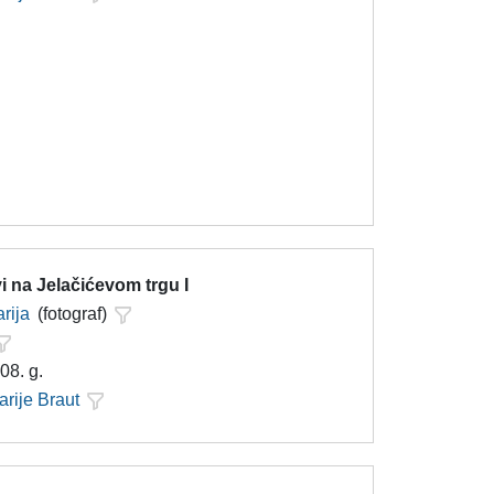
 na Jelačićevom trgu I
rija
(fotograf)
08. g.
arije Braut