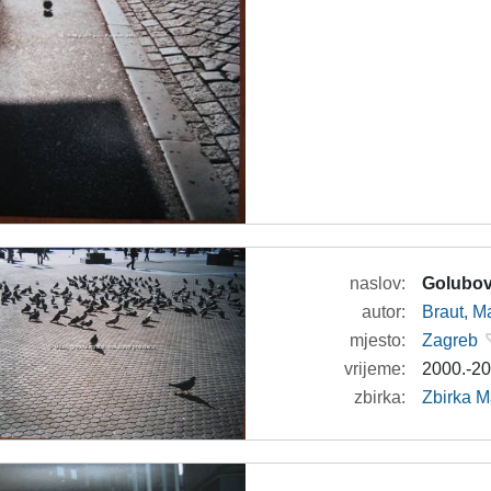
naslov:
Golubovi
autor:
Braut, Ma
mjesto:
Zagreb
vrijeme:
2000.-20
zbirka:
Zbirka M