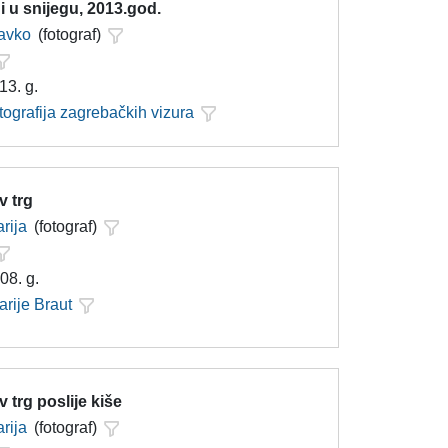
 u snijegu, 2013.god.
lavko
(fotograf)
13. g.
tografija zagrebačkih vizura
v trg
rija
(fotograf)
08. g.
arije Braut
v trg poslije kiše
rija
(fotograf)