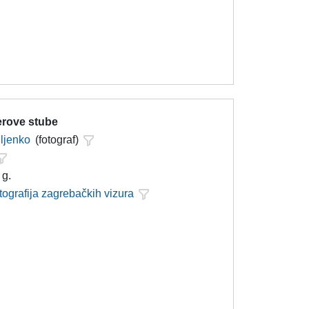
erove stube
iljenko
(fotograf)
 g.
tografija zagrebačkih vizura