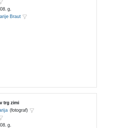
08. g.
arije Braut
v trg zimi
rija
(fotograf)
08. g.