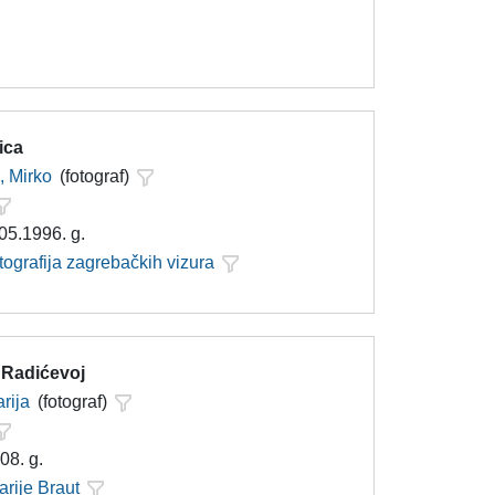
ica
, Mirko
(fotograf)
 05.1996. g.
tografija zagrebačkih vizura
 Radićevoj
rija
(fotograf)
08. g.
arije Braut