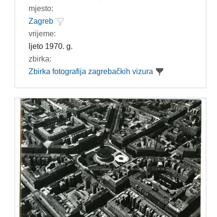
mjesto:
Zagreb
vrijeme:
ljeto 1970. g.
zbirka:
Zbirka fotografija zagrebačkih vizura