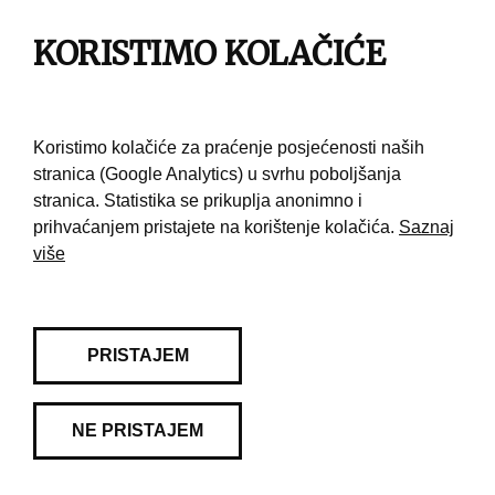
Pravila korištenja
KORISTIMO KOLAČIĆE
Kontakt
Koristimo kolačiće za praćenje posjećenosti naših
stranica (Google Analytics) u svrhu poboljšanja
stranica. Statistika se prikuplja anonimno i
prihvaćanjem pristajete na korištenje kolačića.
Saznaj
više
PRISTAJEM
NE PRISTAJEM
© 2026 Muzej grada Zagreba