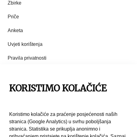
Zbirke
Priče
Anketa
Uvjeti korištenja
Pravila privatnosti
Impresum
Pravila korištenja
KORISTIMO KOLAČIĆE
Kontakt
Koristimo kolačiće za praćenje posjećenosti naših
stranica (Google Analytics) u svrhu poboljšanja
stranica. Statistika se prikuplja anonimno i
prihvaćanjem pristajete na korištenje kolačića.
Saznaj