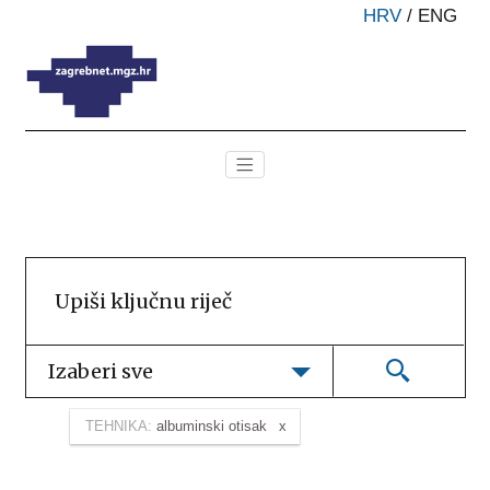
HRV
/
ENG
Izaberi sve
TEHNIKA:
albuminski otisak