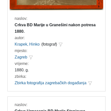
naslov:
Crkva BD Marije u Granešini nakon potresa
1880.
autor:
Krapek, Hinko
(fotograf)
mjesto:
Zagreb
vrijeme:
1880. g.
zbirka:
Zbirka fotografija zagrebačkih događanja
naslov: