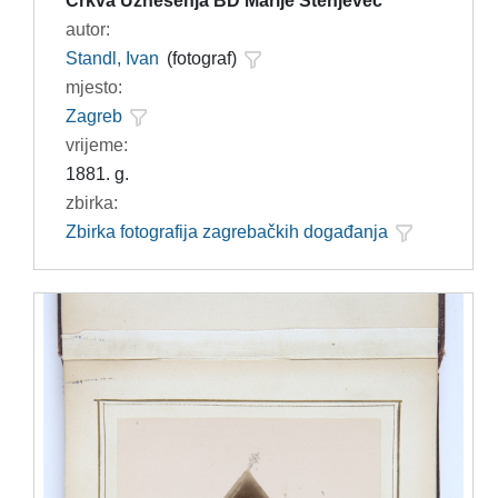
Crkva Uznesenja BD Marije Stenjevec
autor:
Standl, Ivan
(fotograf)
mjesto:
Zagreb
vrijeme:
1881. g.
zbirka:
Zbirka fotografija zagrebačkih događanja