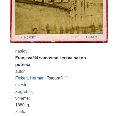
naslov:
Franjevački samostan i crkva nakon
potresa
autor:
Fickert, Herman
(fotograf)
mjesto:
Zagreb
vrijeme:
1880. g.
zbirka: