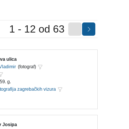
1 - 12 od 63
va ulica
Vladimir
(fotograf)
59. g.
tografija zagrebačkih vizura
v Josipa