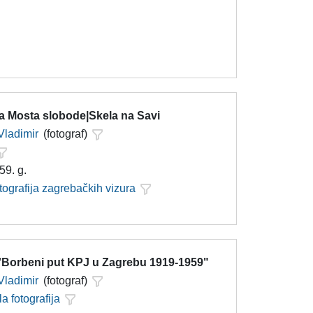
ja Mosta slobode|Skela na Savi
Vladimir
(fotograf)
59. g.
tografija zagrebačkih vizura
 ''Borbeni put KPJ u Zagrebu 1919-1959"
Vladimir
(fotograf)
la fotografija