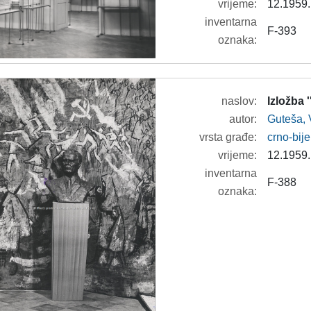
vrijeme:
12.1959.
inventarna
F-393
oznaka:
naslov:
Izložba 
autor:
Guteša, 
vrsta građe:
crno-bije
vrijeme:
12.1959.
inventarna
F-388
oznaka: