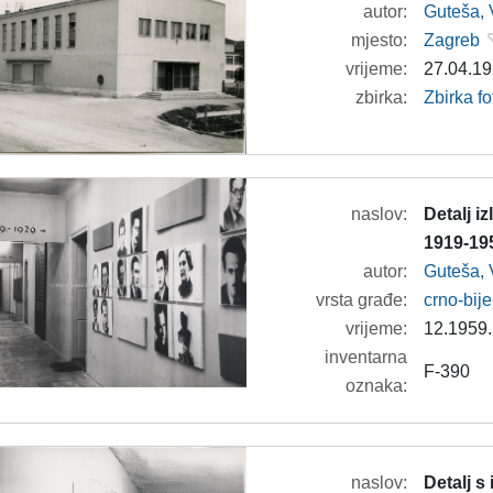
autor:
Guteša, 
mjesto:
Zagreb
vrijeme:
27.04.19
zbirka:
Zbirka fo
naslov:
Detalj i
1919-195
autor:
Guteša, 
vrsta građe:
crno-bije
vrijeme:
12.1959.
inventarna
F-390
oznaka:
naslov:
Detalj s