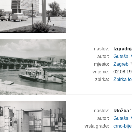
naslov:
Izgradn
autor:
Guteša, 
mjesto:
Zagreb
vrijeme:
02.08.19
zbirka:
Zbirka fo
naslov:
Izložba
autor:
Guteša, 
vrsta građe:
crno-bije