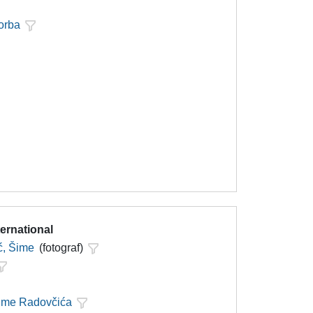
orba
ternational
ć, Šime
(fotograf)
Šime Radovčića