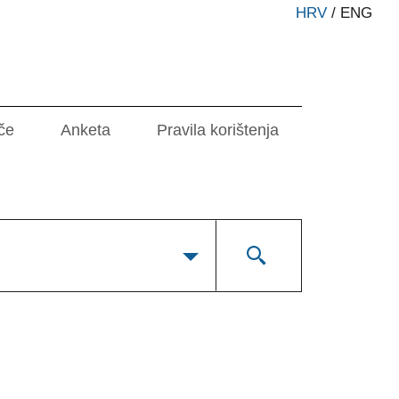
HRV
/
ENG
če
Anketa
Pravila korištenja