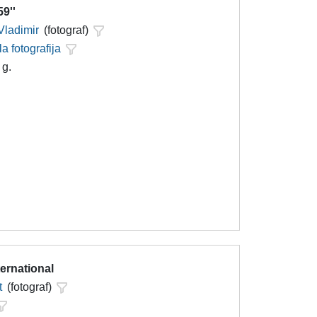
9''
Vladimir
(fotograf)
la fotografija
 g.
ternational
t
(fotograf)