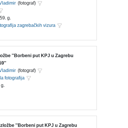
Vladimir
(fotograf)
59. g.
tografija zagrebačkih vizura
zložbe ''Borbeni put KPJ u Zagrebu
9''
Vladimir
(fotograf)
la fotografija
 g.
 izložbe ''Borbeni put KPJ u Zagrebu