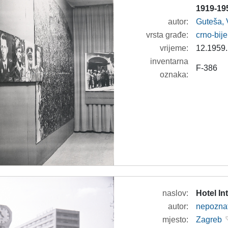
1919-195
autor:
Guteša, 
vrsta građe:
crno-bije
vrijeme:
12.1959.
inventarna
F-386
oznaka:
naslov:
Hotel In
autor:
nepozna
mjesto:
Zagreb