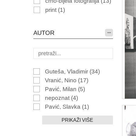
crno-bijela fotografija
(13)
print
(1)
AUTOR
Guteša, Vladimir
(34)
Vranić, Nino
(17)
Pavić, Milan
(5)
nepoznat
(4)
Pavić, Slavka
(1)
PRIKAŽI VIŠE