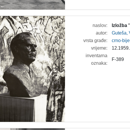
naslov:
Izložba 
autor:
Guteša, 
vrsta građe:
crno-bije
vrijeme:
12.1959.
inventarna
F-389
oznaka: