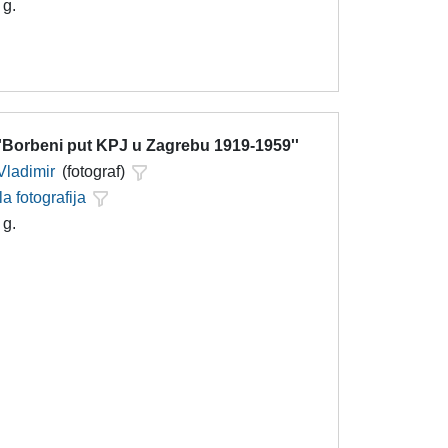
 g.
''Borbeni put KPJ u Zagrebu 1919-1959''
Vladimir
(fotograf)
la fotografija
 g.