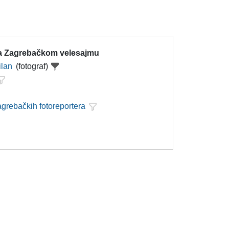
a Zagrebačkom velesajmu
ilan
(fotograf)
agrebačkih fotoreportera