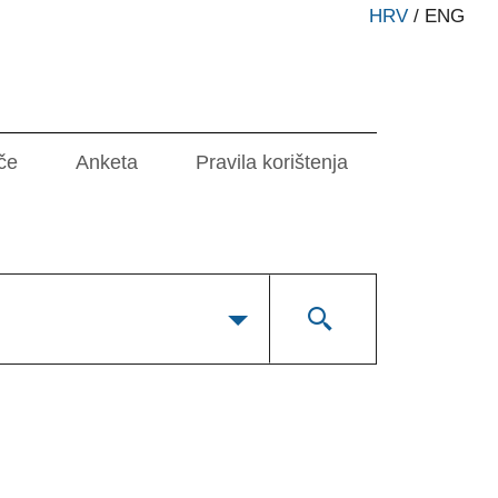
HRV
/
ENG
če
Anketa
Pravila korištenja