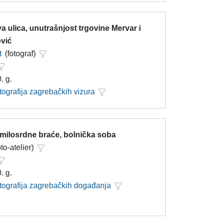
 ulica, unutrašnjost trgovine Mervar i
vić
t
(fotograf)
. g.
tografija zagrebačkih vizura
 milosrdne braće, bolnička soba
oto-atelier)
. g.
otografija zagrebačkih događanja