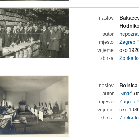
naslov:
Bakačeva
Hodniko
autor:
nepozna
mjesto:
Zagreb
vrijeme:
oko 1920
zbirka:
Zbirka fo
naslov:
Bolnica
autor:
Šimić
(f
mjesto:
Zagreb
vrijeme:
oko 1930
zbirka:
Zbirka f