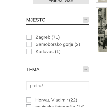
PRIKAŽI VIŠE
MJESTO
Zagreb
(71)
Samoborsko gorje
(2)
Karlovac
(1)
TEMA
Horvat, Vladimir
(22)
novinska fotografija
(14)