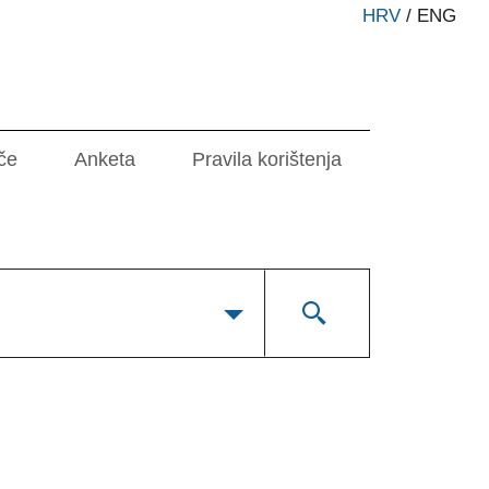
HRV
/
ENG
če
Anketa
Pravila korištenja