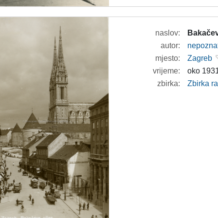
naslov:
Bakačev
autor:
nepozna
mjesto:
Zagreb
vrijeme:
oko 1931
zbirka:
Zbirka r