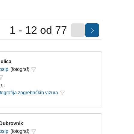
1 - 12 od 77
 ulica
Josip
(fotograf)
 g.
tografija zagrebačkih vizura
 Dubrovnik
Josip
(fotograf)