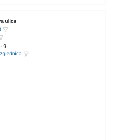
a ulica
t
. g.
azglednica