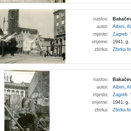
naslov:
Bakačev
autor:
Albini, A
mjesto:
Zagreb
vrijeme:
1941. g.
zbirka:
Zbirka fo
naslov:
Bakačev
autor:
Albini, A
mjesto:
Zagreb
vrijeme:
1941. g.
zbirka:
Zbirka fo