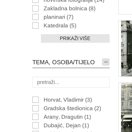
Zakladna bolnica
(8)
planinari
(7)
Katedrala
(5)
PRIKAŽI VIŠE
TEMA, OSOBA/TIJELO
Horvat, Vladimir
(3)
Gradska štedionica
(2)
Arany, Dragutin
(1)
Dubajić, Dejan
(1)