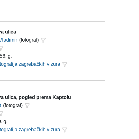
a ulica
Vladimir
(fotograf)
56. g.
tografija zagrebačkih vizura
a ulica, pogled prema Kaptolu
t
(fotograf)
. g.
tografija zagrebačkih vizura