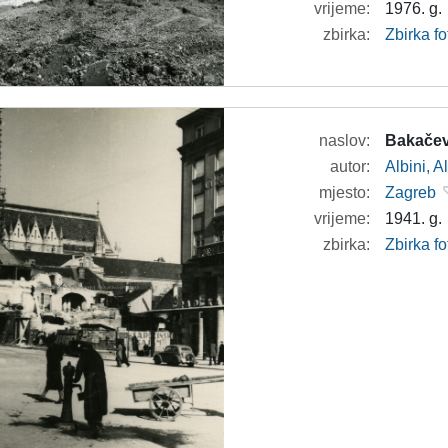
vrijeme:
1976. g.
zbirka:
Zbirka fo
naslov:
Bakačev
autor:
Albini, A
mjesto:
Zagreb
vrijeme:
1941. g.
zbirka:
Zbirka fo