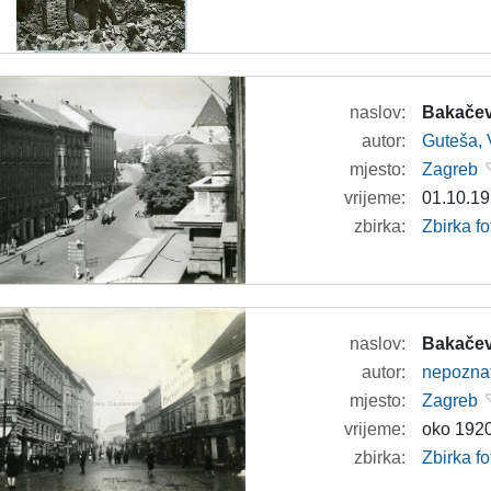
naslov:
Bakačev
autor:
Guteša, 
mjesto:
Zagreb
vrijeme:
01.10.19
zbirka:
Zbirka fo
naslov:
Bakačev
autor:
nepozna
mjesto:
Zagreb
vrijeme:
oko 1920
zbirka:
Zbirka fo