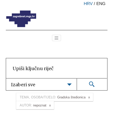
HRV
/
ENG
Izaberi sve
TEMA, OSOBA/TIJELO:
Gradska štedionica
AUTOR:
nepoznat