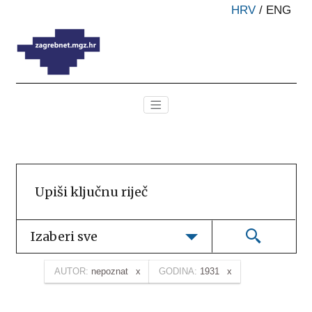
HRV
/
ENG
Izaberi sve
AUTOR:
nepoznat
GODINA:
1931