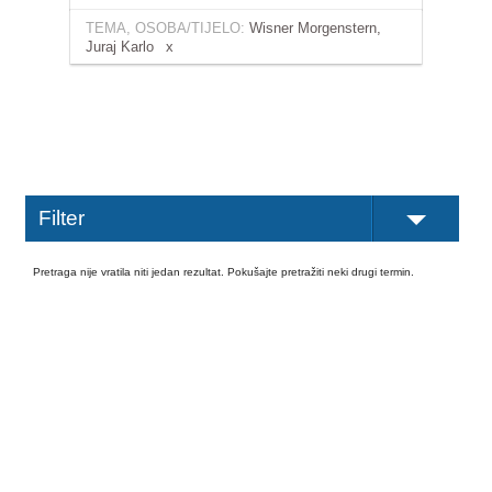
TEMA, OSOBA/TIJELO:
Wisner Morgenstern,
Juraj Karlo
Filter
Pretraga nije vratila niti jedan rezultat. Pokušajte pretražiti neki drugi termin.