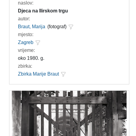
naslov:
Djeca na Ilirskom trgu
autor:
Braut, Marija
(fotograf)
mjesto:
Zagreb
vrijeme:
oko 1980. g.
zbirka:
Zbirka Marije Braut