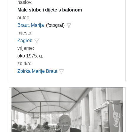
naslov:
Male stube i dijete s balonom
autor:
Braut, Marija
(fotograf)
mjesto:
Zagreb
vrijeme:
oko 1975. g.
zbirka:
Zbirka Marije Braut