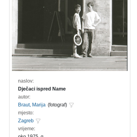
naslov:
Dječaci ispred Name
autor:
Braut, Marija
(fotograf)
mjesto:
Zagreb
vrijeme:
oko 1975. g.