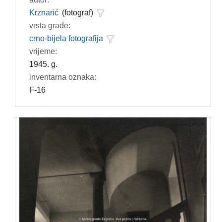
Krznarić
(fotograf)
vrsta građe:
crno-bijela fotografija
vrijeme:
1945. g.
inventarna oznaka:
F-16