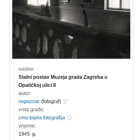
naslov:
Stalni postav Muzeja grada Zagreba u
Opatičkoj ulici 8
autor:
nepoznat
(fotograf)
vrsta građe:
crno-bijela fotografija
vrijeme:
1945. g.