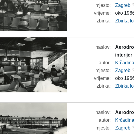
mjesto:
Zagreb
vrijeme:
oko 1966
zbirka:
Zbirka f
naslov:
Aerodrom
interijer
autor:
Krčadina
mjesto:
Zagreb
vrijeme:
oko 1966
zbirka:
Zbirka f
naslov:
Aerodro
autor:
Krčadina
mjesto:
Zagreb