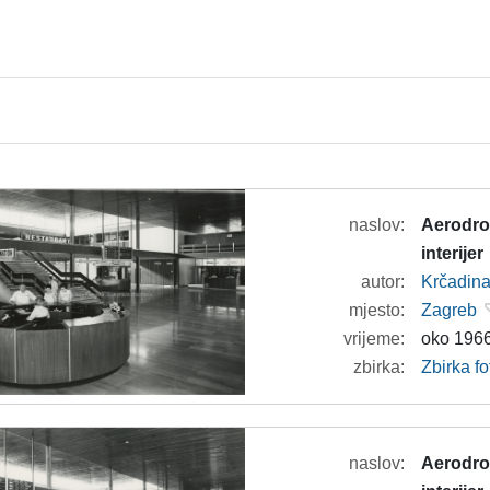
naslov:
Aerodrom
interijer
autor:
Krčadina
mjesto:
Zagreb
vrijeme:
oko 1966
zbirka:
Zbirka f
naslov:
Aerodrom