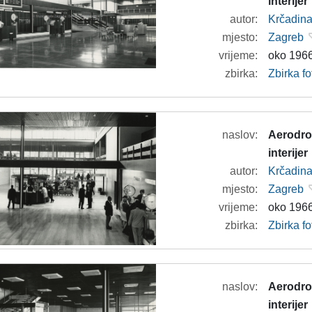
interijer
autor:
Krčadina
mjesto:
Zagreb
vrijeme:
oko 1966
zbirka:
Zbirka f
naslov:
Aerodrom
interijer
autor:
Krčadina
mjesto:
Zagreb
vrijeme:
oko 1966
zbirka:
Zbirka f
naslov:
Aerodrom
interijer