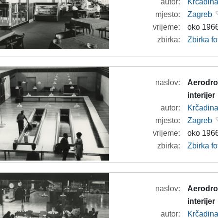
autor:
Krčadina
mjesto:
Zagreb
vrijeme:
oko 1966
zbirka:
Zbirka f
naslov:
Aerodrom
interijer
autor:
Krčadina
mjesto:
Zagreb
vrijeme:
oko 1966
zbirka:
Zbirka f
naslov:
Aerodrom
interijer
autor:
Krčadina