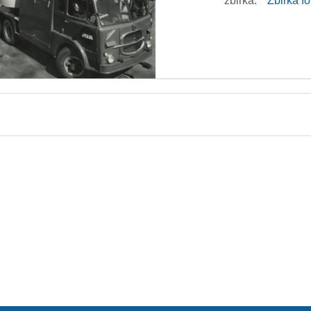
zbirka:
Zbirka f