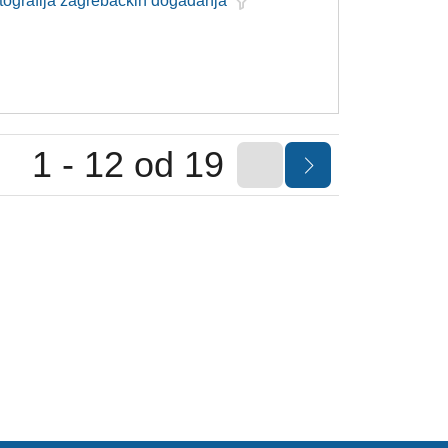
otografija zagrebačkih događanja
1 - 12 od 19