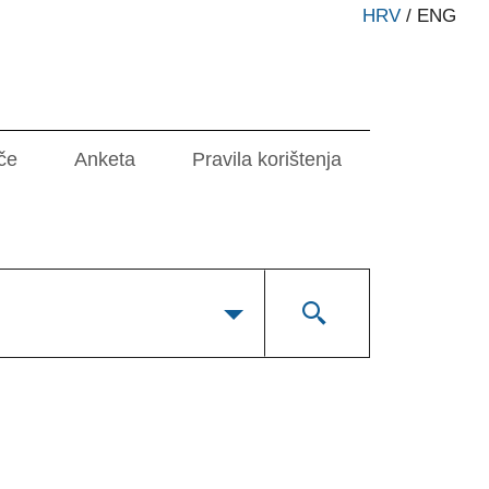
HRV
/
ENG
če
Anketa
Pravila korištenja