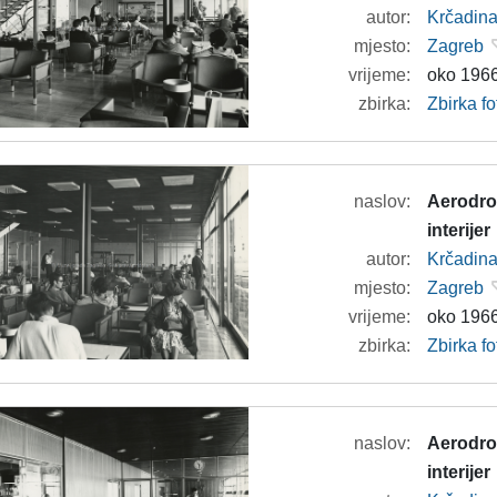
autor:
Krčadina
mjesto:
Zagreb
vrijeme:
oko 1966
zbirka:
Zbirka f
naslov:
Aerodrom
interijer
autor:
Krčadina
mjesto:
Zagreb
vrijeme:
oko 1966
zbirka:
Zbirka f
naslov:
Aerodrom
interijer