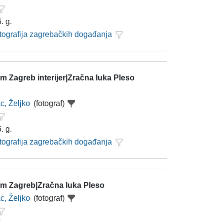
. g.
otografija zagrebačkih događanja
 Zagreb interijer|Zračna luka Pleso
c, Željko
(fotograf)
. g.
otografija zagrebačkih događanja
m Zagreb|Zračna luka Pleso
c, Željko
(fotograf)